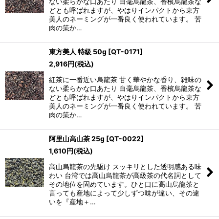
ない柔らかな口あたり 白毫烏龍茶、香檳烏龍茶な
どとも呼ばれますが、やはりインパクトから東方
美人のネーミングが一番良く使われています。 苦
肉の策か…
東方美人 特級 50g
[
QT-0171
]
2,916
円
(税込)
紅茶に一番近い烏龍茶 甘く華やかな香り、雑味の
ない柔らかな口あたり 白毫烏龍茶、香檳烏龍茶な
どとも呼ばれますが、やはりインパクトから東方
美人のネーミングが一番良く使われています。 苦
肉の策か…
阿里山高山茶 25g
[
QT-0022
]
1,610
円
(税込)
高山烏龍茶の先駆け スッキリとした透明感ある味
わい 台湾では高山烏龍茶が高級茶の代名詞として
その地位を固めています。ひと口に高山烏龍茶と
言っても産地によって少しずつ味が違い、その違
いを『産地＋…