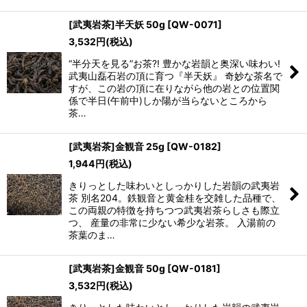
[武夷岩茶]半天妖 50g
[
QW-0071
]
3,532
円
(税込)
“半分天を見る”お茶?! 豊かな岩韻と奥深い味わい!
武夷山磊石岩の頂に育つ『半天妖』 奇妙な茶名で
すが、この岩の頂に在りながら他の岩との位置関
係で半日(午前中)しか陽が当らないところから
茶…
[武夷岩茶]金観音 25g
[
QW-0182
]
1,944
円
(税込)
きりっとした味わいとしっかりした岩韻の武夷岩
茶 別名204。鉄観音と黄金桂を交雑した品種で、
この両親の特徴を持ちつつ武夷岩茶らしさも際立
つ、 産量の非常に少ない希少な岩茶。 入湯前の
茶葉のま…
[武夷岩茶]金観音 50g
[
QW-0181
]
3,532
円
(税込)