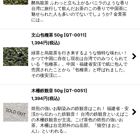
酵烏龍茶 ふわっと立ち上がるバニラのような香り
台湾に旅行して飲んだお茶のこの香りで中国茶に
魅せられた人も多いのでないでしょうか? 金萱茶
には…
文山包種茶 50g
[
QT-0011
]
1,394
円
(税込)
緑茶と烏龍茶を行き来するような独特な味わい！
かつて中国に存在し現在は台湾でのみつくられて
いる『包種茶』。中国・福建省安渓で紙に包んで
売買されたことから『包種茶』と呼ばれました。
その後安渓に…
木柵鉄観音 50g
[
QT-0051
]
1,394
円
(税込)
焙煎の強いお馴染みの鉄観音はこれ！ 福建省・安
渓から伝わった鉄観音！ 台湾の鉄観音といえばこ
の木柵鉄観音が主流。こげ茶色の焙煎の強いお
茶。木柵は台北郊外の山岳部。『猫空(まおこ
ん)』といわれる…