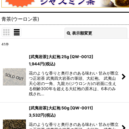
青茶(ウーロン茶)
表示順変更
閉じる
41
件
サブカテゴリ
:
[武夷岩茶]大紅袍 25g
[
QW-0012
]
1,944
円
(税込)
表示数
:
花のような香りと奥行きのある味わい 甘みが際立
つ正岩茶 武夷四大岩茶の筆頭、大紅袍。 武夷山
並び順
:
天心岩の一角、九龍カ(ジウロンカ)の岩面に生え
る樹齢300年を超える大紅袍の原木は、6本のみ
残され…
絞り込む
[武夷岩茶]大紅袍 50g
[
QW-0011
]
3,532
円
(税込)
花のような香りと奥行きのある味わい 甘みが際立