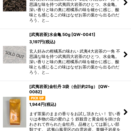
思議な味を持つ武夷四大岩茶のひとつ、水金亀。
深い香りと味の奥に柑橘系の味を確かに感じ、酸
味とも感じるこの味はなぜお茶の葉から出るのだ
ろう、と…
[武夷岩茶]水金亀 50g
[
QW-0041
]
3,197
円
(税込)
玄人好みの柑橘系の味わい 武夷4大岩茶の一角 不
思議な味を持つ武夷四大岩茶のひとつ、水金亀。
深い香りと味の奥に柑橘系の味を確かに感じ、酸
味とも感じるこの味はなぜお茶の葉から出るのだ
ろう、と…
[武夷岩茶]金牡丹 3袋（合計約25g）
[
QW-
0082
]
1,944
円
(税込)
まず茶葉のままの香りをお試し頂きたい！ 甘い香
りは本物の花の蜜のよう 鉄観音と黄金桂を掛け合
わされて作られた金牡丹。品種としては新しい部
類です。 武夷山風景区の白雲岩産。青獅子岩産を