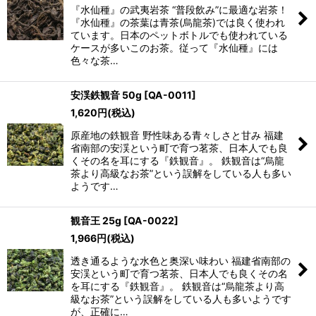
『水仙種』の武夷岩茶 “普段飲み”に最適な岩茶！
『水仙種』の茶葉は青茶(烏龍茶)では良く使われ
ています。日本のペットボトルでも使われている
ケースが多いこのお茶。従って『水仙種』には
色々な茶…
安渓鉄観音 50g
[
QA-0011
]
1,620
円
(税込)
原産地の鉄観音 野性味ある青々しさと甘み 福建
省南部の安渓という町で育つ茗茶、日本人でも良
くその名を耳にする『鉄観音』。 鉄観音は“烏龍
茶より高級なお茶”という誤解をしている人も多い
ようです…
観音王 25g
[
QA-0022
]
1,966
円
(税込)
透き通るような水色と奥深い味わい 福建省南部の
安渓という町で育つ茗茶、日本人でも良くその名
を耳にする『鉄観音』。 鉄観音は“烏龍茶より高
級なお茶”という誤解をしている人も多いようです
が、正確に…