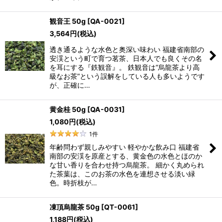
観音王 50g
[
QA-0021
]
3,564
円
(税込)
透き通るような水色と奥深い味わい 福建省南部の
安渓という町で育つ茗茶、日本人でも良くその名
を耳にする『鉄観音』。 鉄観音は“烏龍茶より高
級なお茶”という誤解をしている人も多いようです
が、正確に…
黄金桂 50g
[
QA-0031
]
1,080
円
(税込)
1
件
年齢問わず親しみやすい 軽やかな飲み口 福建省
南部の安渓を原産とする、黄金色の水色とほのか
な甘い香りを合わせ持つ烏龍茶。 細かく丸められ
た茶葉は、このお茶の水色を連想させる淡い緑
色。時折枝が…
凍頂烏龍茶 50g
[
QT-0061
]
1,188
円
(税込)