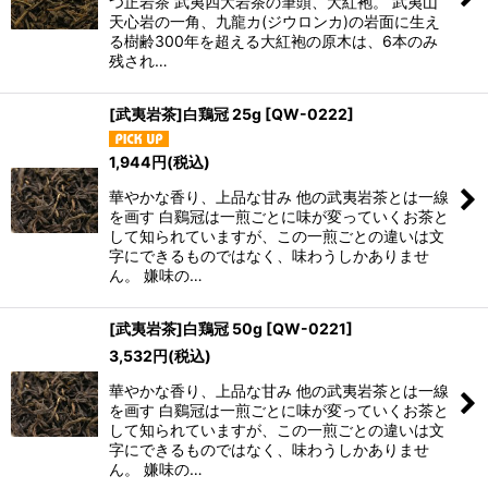
つ正岩茶 武夷四大岩茶の筆頭、大紅袍。 武夷山
天心岩の一角、九龍カ(ジウロンカ)の岩面に生え
る樹齢300年を超える大紅袍の原木は、6本のみ
残され…
[武夷岩茶]白鶏冠 25g
[
QW-0222
]
1,944
円
(税込)
華やかな香り、上品な甘み 他の武夷岩茶とは一線
を画す 白鷄冠は一煎ごとに味が変っていくお茶と
して知られていますが、この一煎ごとの違いは文
字にできるものではなく、味わうしかありませ
ん。 嫌味の…
[武夷岩茶]白鶏冠 50g
[
QW-0221
]
3,532
円
(税込)
華やかな香り、上品な甘み 他の武夷岩茶とは一線
を画す 白鷄冠は一煎ごとに味が変っていくお茶と
して知られていますが、この一煎ごとの違いは文
字にできるものではなく、味わうしかありませ
ん。 嫌味の…