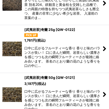
きりっとした味わいとしっかりした岩韻の武夷岩
茶 別名204。鉄観音と黄金桂を交雑した品種で、
この両親の特徴を持ちつつ武夷岩茶らしさも際立
つ、 産量の非常に少ない希少な岩茶。 入湯前の
茶葉のま…
[武夷岩茶]奇蘭 25g
[
QW-0122
]
1,761
円
(税込)
口中に広がるフルーティーな香り 香りと味のバラ
ンスが良い！ 口に含んだ瞬間、岩茶らしい濃厚さ
を感じつつも次の瞬間フルーティーさが複雑に絡
み合います。 茶名のとおり蘭の花のような香りを
口の中に…
[武夷岩茶]奇蘭 50g
[
QW-0121
]
3,197
円
(税込)
口中に広がるフルーティーな香り 香りと味のバラ
ンスが良い！ 口に含んだ瞬間、岩茶らしい濃厚さ
を感じつつも次の瞬間フルーティーさが複雑に絡
み合います。 茶名のとおり蘭の花のような香りを
口の中に…