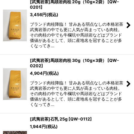
[武夷岩茶]馬頭岩肉桂 20g（10g×2袋）
[
QW-
0201
]
3,456
円
(税込)
ブランド肉桂降臨！ 甘みある弱点なしの本格岩茶
武夷岩茶の中でも更に人気が高まっている肉桂。
その肉桂の中でも牛欄坑や馬頭岩などはブランド
価値があるとして、頭に産地名を冠することが多
くなってき…
[武夷岩茶]馬頭岩肉桂 30g（10g×3袋）
[
QW-
0202
]
4,904
円
(税込)
ブランド肉桂降臨！ 甘みある弱点なしの本格岩茶
武夷岩茶の中でも更に人気が高まっている肉桂。
その肉桂の中でも牛欄坑や馬頭岩などはブランド
価値があるとして、頭に産地名を冠することが多
くなってき…
[武夷岩茶]石乳 25g
[
QW-0112
]
1,944
円
(税込)