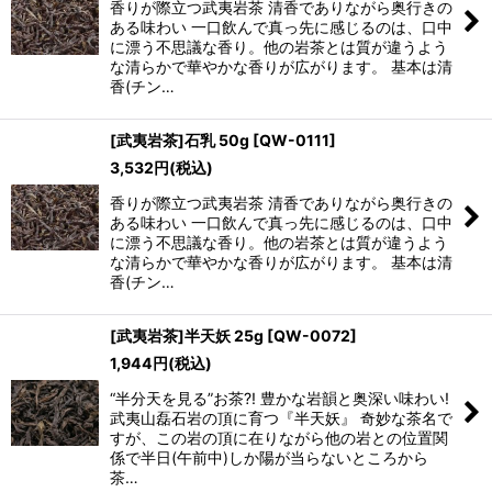
香りが際立つ武夷岩茶 清香でありながら奥行きの
ある味わい 一口飲んで真っ先に感じるのは、口中
に漂う不思議な香り。他の岩茶とは質が違うよう
な清らかで華やかな香りが広がります。 基本は清
香(チン…
[武夷岩茶]石乳 50g
[
QW-0111
]
3,532
円
(税込)
香りが際立つ武夷岩茶 清香でありながら奥行きの
ある味わい 一口飲んで真っ先に感じるのは、口中
に漂う不思議な香り。他の岩茶とは質が違うよう
な清らかで華やかな香りが広がります。 基本は清
香(チン…
[武夷岩茶]半天妖 25g
[
QW-0072
]
1,944
円
(税込)
“半分天を見る”お茶?! 豊かな岩韻と奥深い味わい!
武夷山磊石岩の頂に育つ『半天妖』 奇妙な茶名で
すが、この岩の頂に在りながら他の岩との位置関
係で半日(午前中)しか陽が当らないところから
茶…