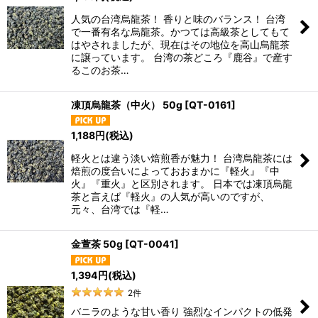
人気の台湾烏龍茶！ 香りと味のバランス！ 台湾
で一番有名な烏龍茶。かつては高級茶としてもて
はやされましたが、現在はその地位を高山烏龍茶
に譲っています。 台湾の茶どころ『鹿谷』で産す
るこのお茶…
凍頂烏龍茶（中火） 50g
[
QT-0161
]
1,188
円
(税込)
軽火とは違う淡い焙煎香が魅力！ 台湾烏龍茶には
焙煎の度合いによっておおまかに『軽火』『中
火』『重火』と区別されます。 日本では凍頂烏龍
茶と言えば『軽火』の人気が高いのですが、
元々、台湾では『軽…
金萱茶 50g
[
QT-0041
]
1,394
円
(税込)
2
件
バニラのような甘い香り 強烈なインパクトの低発