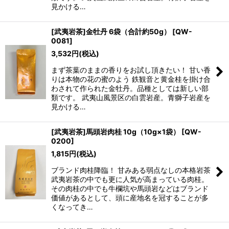
見かける…
[武夷岩茶]金牡丹 6袋（合計約50g）
[
QW-
0081
]
3,532
円
(税込)
まず茶葉のままの香りをお試し頂きたい！ 甘い香
りは本物の花の蜜のよう 鉄観音と黄金桂を掛け合
わされて作られた金牡丹。品種としては新しい部
類です。 武夷山風景区の白雲岩産。青獅子岩産を
見かける…
[武夷岩茶]馬頭岩肉桂 10g（10g×1袋）
[
QW-
0200
]
1,815
円
(税込)
ブランド肉桂降臨！ 甘みある弱点なしの本格岩茶
武夷岩茶の中でも更に人気が高まっている肉桂。
その肉桂の中でも牛欄坑や馬頭岩などはブランド
価値があるとして、頭に産地名を冠することが多
くなってき…