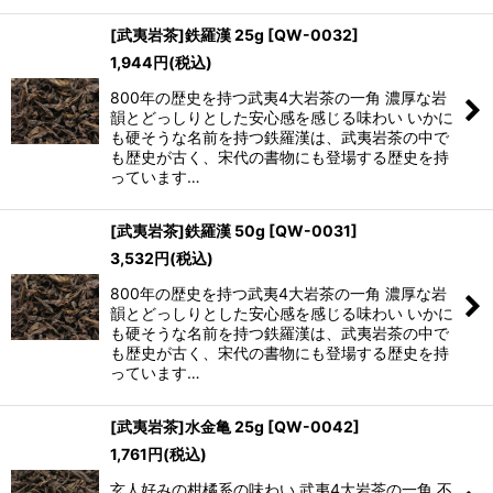
[武夷岩茶]鉄羅漢 25g
[
QW-0032
]
1,944
円
(税込)
800年の歴史を持つ武夷4大岩茶の一角 濃厚な岩
韻とどっしりとした安心感を感じる味わい いかに
も硬そうな名前を持つ鉄羅漢は、武夷岩茶の中で
も歴史が古く、宋代の書物にも登場する歴史を持
っています…
[武夷岩茶]鉄羅漢 50g
[
QW-0031
]
3,532
円
(税込)
800年の歴史を持つ武夷4大岩茶の一角 濃厚な岩
韻とどっしりとした安心感を感じる味わい いかに
も硬そうな名前を持つ鉄羅漢は、武夷岩茶の中で
も歴史が古く、宋代の書物にも登場する歴史を持
っています…
[武夷岩茶]水金亀 25g
[
QW-0042
]
1,761
円
(税込)
玄人好みの柑橘系の味わい 武夷4大岩茶の一角 不