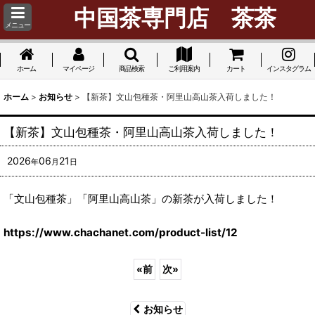
中国茶専門店 茶茶
メニュー
ホーム
マイページ
商品検索
ご利用案内
カート
インスタグラム
ホーム
>
お知らせ
>
【新茶】文山包種茶・阿里山高山茶入荷しました！
【新茶】文山包種茶・阿里山高山茶入荷しました！
2026
06
21
年
月
日
「文山包種茶」「阿里山高山茶」の新茶が入荷しました！
https://www.chachanet.com/product-list/12
«
前
次
»
お知らせ