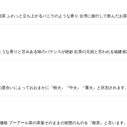
龍茶 ふわっと立ち上がるバニラのような香り 台湾に旅行して飲んだお
ような香りと甘みある味のバランスが絶妙 紅茶の元祖と言われる福建省
の度合いによっておおまかに『軽火』『中火』『重火』と区別されます。
ろ価格 プーアール茶の茶葉そのままの状態のものを『散茶』と言います。