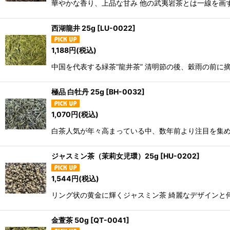
華やかな香り、上品な甘み 他の武夷岩茶とは一線を画
西湖龍井 25g
[
LU-0022
]
1,188
円
(税込)
中国を代表する緑茶“龍井茶” 清明節の後、穀雨の前に
極品 白牡丹 25g
[
BH-0032
]
1,070
円
(税込)
白茶人気が年々高まっている中、数年前より注目を集め
ジャスミン茶（茉莉女児環）25g
[
HU-0202
]
1,544
円
(税込)
リング状の黄金に輝くジャスミン茶 綺麗なデザインと
金萱茶 50g
[
QT-0041
]