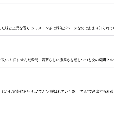
した味と上品な香り ジャスミン茶は緑茶がベースなのはあまり知られて
が良い！ 口に含んだ瞬間、岩茶らしい濃厚さを感じつつも次の瞬間フル
 むかし雲南省あたりは“てん”と呼ばれていた為、“てん”で産出する紅茶