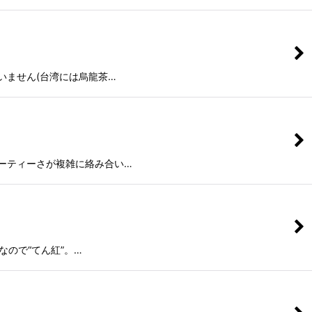
いません(台湾には烏龍茶…
ーティーさが複雑に絡み合い…
なので“てん紅”。…