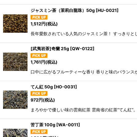
ジャスミン茶（茉莉白龍珠）50g
[
HU-0021
]
1,512
円
(税込)
長年愛飲されている人気のジャスミン茶！ すっきりと
[武夷岩茶]奇蘭 25g
[
QW-0122
]
1,761
円
(税込)
口中に広がるフルーティーな香り 香りと味のバランス
てん紅 50g
[
HO-0031
]
972
円
(税込)
まろやかで優しい味の雲南紅茶 雲南省の紅茶“てん紅”。
苦丁茶 100g
[
WA-0011
]