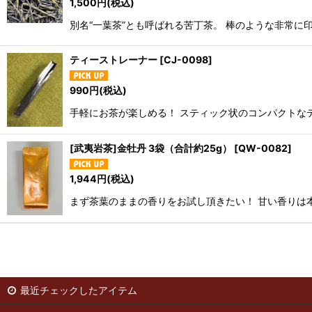
1,500
円
(税込)
別名“一葉茶”とも呼ばれる苦丁茶。 棒のような非常
ティーストレーナー
[
CJ-0098
]
990
円
(税込)
手軽にお茶が楽しめる！ スティック状のコンパクトなテ
[武夷岩茶]金牡丹 3袋（合計約25g）
[
QW-0082
]
1,944
円
(税込)
まず茶葉のままの香りをお試し頂きたい！ 甘い香りは
最近チェックしたアイテム