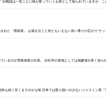
す 白鷄冠は一煎ごとに味が変っていくお茶として知られていますが、こ
摘まれた「雨前茶」 お湯を注ぐと何ともいえない良い香りが広がり“ナッ
ているのが雲南省産の白茶。 白牡丹の産地としては福建省が良く知ら
何杯も続く甘くまろやかな味 日本では取り扱いの少ないジャスミン茶『