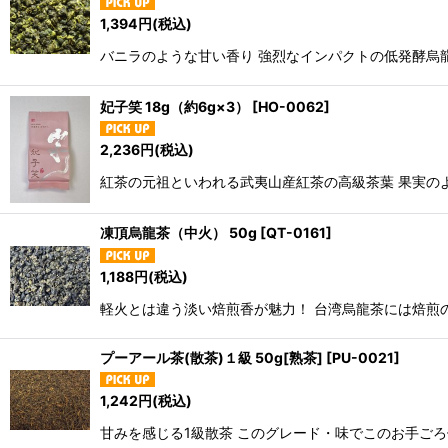
1,394
円
(税込)
バニラのような甘い香り 強烈なインパクトの低発酵烏
妃子笑 18g（約6g×3）
[
HO-0062
]
2,236
円
(税込)
紅茶の元祖といわれる武夷山産紅茶の高級茶葉 果実の
凍頂烏龍茶（中火） 50g
[
QT-0161
]
1,188
円
(税込)
軽火とは違う淡い焙煎香が魅力！ 台湾烏龍茶には焙煎
プーアール茶(散茶)１級 50g[熟茶]
[
PU-0021
]
1,242
円
(税込)
甘みを感じる1級散茶 このグレード・味でこのお手ご