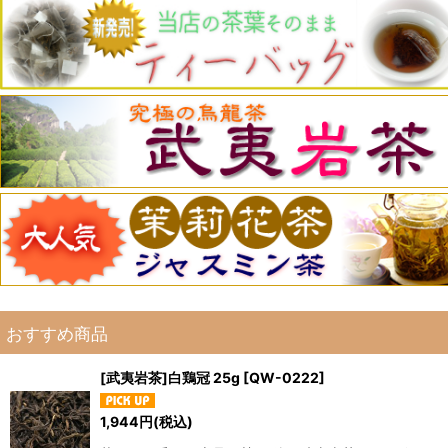
おすすめ商品
[武夷岩茶]白鶏冠 25g
[
QW-0222
]
1,944
円
(税込)