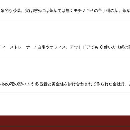
に印象的な茶葉。実は厳密には茶葉では無くモチノキ科の苦丁樹の葉。茶
ィーストレーナー♪ 自宅やオフィス、アウトドアでも ◇使い方 1.網
本物の花の蜜のよう 鉄観音と黄金桂を掛け合わされて作られた金牡丹。