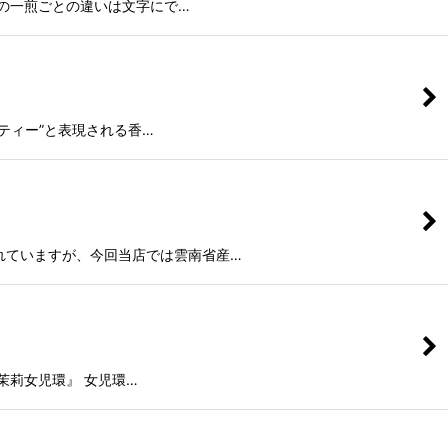
の一煎ごとの違いは文字にで…
ティー”と表現される香…
れていますが、今回当店では雲南省産…
茉莉女児環』 女児環…