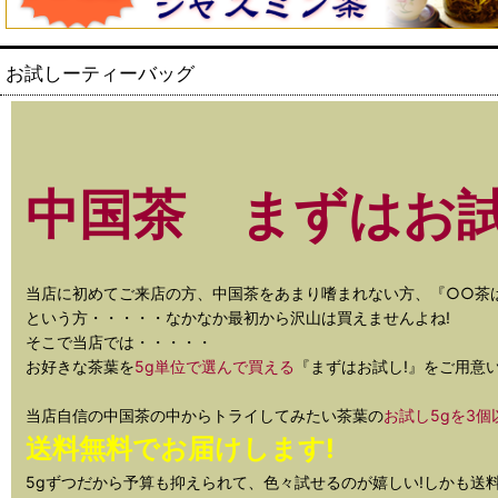
お試しーティーバッグ
中国茶 まずはお試
当店に初めてご来店の方、中国茶をあまり嗜まれない方、『○○茶
という方・・・・・なかなか最初から沢山は買えませんよね!
そこで当店では・・・・・
お好きな茶葉を
5g単位で選んで買える
『まずはお試し!』をご用意
当店自信の中国茶の中からトライしてみたい茶葉の
お試し5gを3個
送料無料でお届けします!
5gずつだから予算も抑えられて、色々試せるのが嬉しい!しかも送料