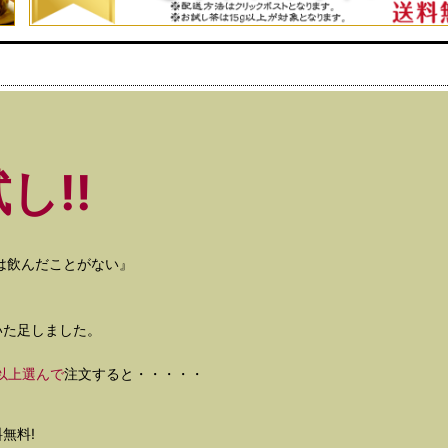
し!!
は飲んだことがない』
いた足しました。
以上選んで
注文すると・・・・・
無料!