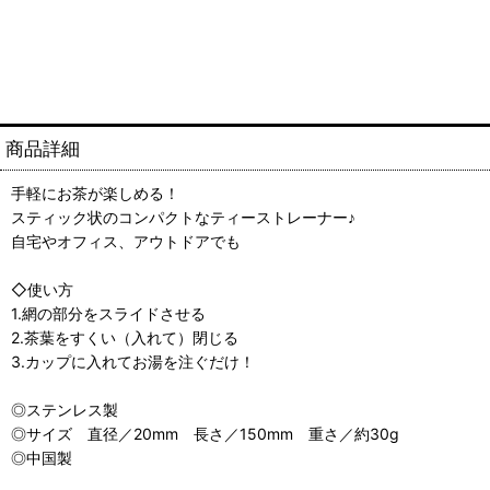
商品詳細
手軽にお茶が楽しめる！
スティック状のコンパクトなティーストレーナー♪
自宅やオフィス、アウトドアでも
◇使い方
1.網の部分をスライドさせる
2.茶葉をすくい（入れて）閉じる
3.カップに入れてお湯を注ぐだけ！
◎ステンレス製
◎サイズ 直径／20mm 長さ／150mm 重さ／約30g
◎中国製