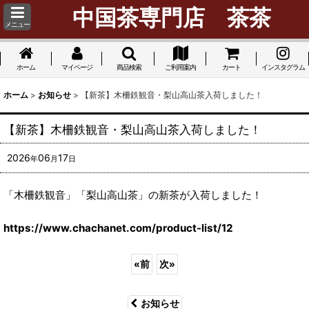
中国茶専門店 茶茶
メニュー
ホーム
マイページ
商品検索
ご利用案内
カート
インスタグラム
ホーム
>
お知らせ
>
【新茶】木柵鉄観音・梨山高山茶入荷しました！
【新茶】木柵鉄観音・梨山高山茶入荷しました！
2026
06
17
年
月
日
「木柵鉄観音」「梨山高山茶」の新茶が入荷しました！
https://www.chachanet.com/product-list/12
«
前
次
»
お知らせ