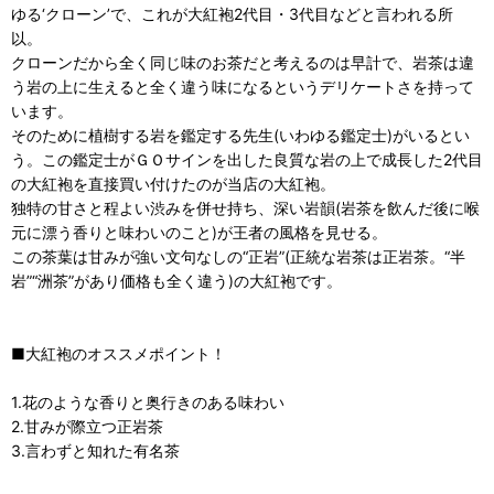
ゆる‘クローン’で、これが大紅袍2代目・3代目などと言われる所
以。
クローンだから全く同じ味のお茶だと考えるのは早計で、岩茶は違
う岩の上に生えると全く違う味になるというデリケートさを持って
います。
そのために植樹する岩を鑑定する先生(いわゆる鑑定士)がいるとい
う。この鑑定士がＧＯサインを出した良質な岩の上で成長した2代目
の大紅袍を直接買い付けたのが当店の大紅袍。
独特の甘さと程よい渋みを併せ持ち、深い岩韻(岩茶を飲んだ後に喉
元に漂う香りと味わいのこと)が王者の風格を見せる。
この茶葉は甘みが強い文句なしの“正岩”(正統な岩茶は正岩茶。“半
岩”“洲茶”があり価格も全く違う)の大紅袍です。
■大紅袍のオススメポイント！
1.花のような香りと奥行きのある味わい
2.甘みが際立つ正岩茶
3.言わずと知れた有名茶