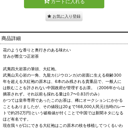
カートに入れる
お気に入り登録
商品詳細
花のような香りと奥行きのある味わい
甘みが際立つ正岩茶
武夷四大岩茶の筆頭、大紅袍。
武夷山天心岩の一角、九龍カ(ジウロンカ)の岩面に生える樹齢300
年を超える大紅袍の原木は、6本のみ残される貴重品で、一般人に
は飲むことを許されない中国政府が管理するお茶。（2006年からは
摘茶されず。それ以前も採れる量は0.7〜0.83斤のみ）
かつては皇帝専用であったこのお茶は、稀にオークションにかかる
こともありましたが、その値段は20ｇで168,000人民元(当時のレー
トで約252万円)という破格値が付くことで中国では新聞ネタになる
ほど有名です。
現在我々が口にできる大紅袍はこの原木の枝を移植してつくるいわ