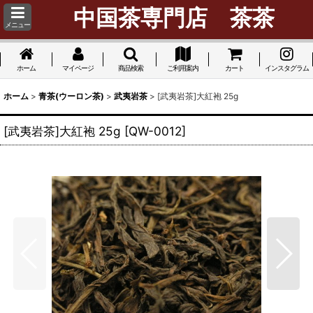
中国茶専門店 茶茶
メニュー
ホーム
マイページ
商品検索
ご利用案内
カート
インスタグラム
ホーム
>
青茶(ウーロン茶)
>
武夷岩茶
>
[武夷岩茶]大紅袍 25g
[武夷岩茶]大紅袍 25g
[
QW-0012
]