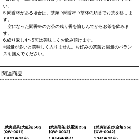
い。
5.聞香杯がある場合は、茶海→聞香杯→茶杯の順番でお茶を移しま
す。
空になった聞香杯のお茶の残り香を愉しんでからお茶を飲みま
す。
6.繰り返し4〜5煎は美味しくお飲み頂けます。
※湯量が多いと美味しく入りません。お好みの茶葉と湯量のバラン
スを掴んでください。
関連商品
[武夷岩茶]大紅袍 50g
[武夷岩茶]鉄羅漢 25g
[武夷岩茶]水金亀 25g
[
QW-0011
]
[
QW-0032
]
[
QW-0042
]
3,532
円
(税込)
1,944
円
(税込)
1,761
円
(税込)