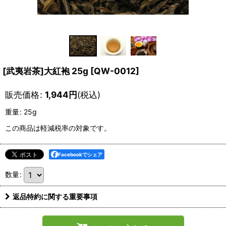
[武夷岩茶]大紅袍 25g
[
QW-0012
]
販売価格
:
1,944
円
(税込)
重量
:
25g
この商品は軽減税率の対象です。
Facebookでシェア
数量
:
返品特約に関する重要事項