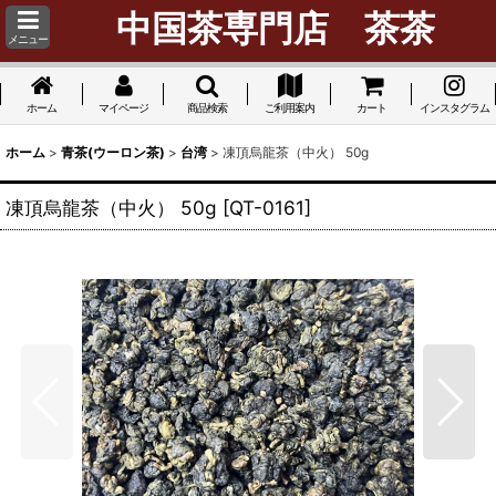
中国茶専門店 茶茶
メニュー
ホーム
マイページ
商品検索
ご利用案内
カート
インスタグラム
ホーム
>
青茶(ウーロン茶)
>
台湾
>
凍頂烏龍茶（中火） 50g
凍頂烏龍茶（中火） 50g
[
QT-0161
]