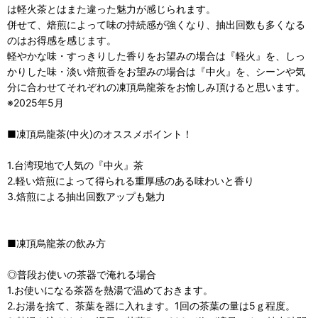
は軽火茶とはまた違った魅力が感じられます。
併せて、焙煎によって味の持続感が強くなり、抽出回数も多くなる
のはお得感を感じます。
軽やかな味・すっきりした香りをお望みの場合は『軽火』を、しっ
かりした味・淡い焙煎香をお望みの場合は『中火』を、シーンや気
分に合わせてそれぞれの凍頂烏龍茶をお愉しみ頂けると思います。
※2025年5月
■凍頂烏龍茶(中火)のオススメポイント！
1.台湾現地で人気の『中火』茶
2.軽い焙煎によって得られる重厚感のある味わいと香り
3.焙煎による抽出回数アップも魅力
■凍頂烏龍茶の飲み方
◎普段お使いの茶器で淹れる場合
1.お使いになる茶器を熱湯で温めておきます。
2.お湯を捨て、茶葉を器に入れます。1回の茶葉の量は5ｇ程度。