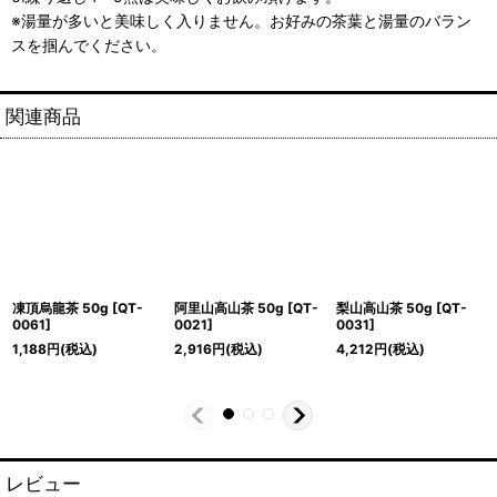
※湯量が多いと美味しく入りません。お好みの茶葉と湯量のバラン
スを掴んでください。
関連商品
凍頂烏龍茶 50g
[
QT-
阿里山高山茶 50g
[
QT-
梨山高山茶 50g
[
QT-
0061
]
0021
]
0031
]
1,188
円
(税込)
2,916
円
(税込)
4,212
円
(税込)
レビュー