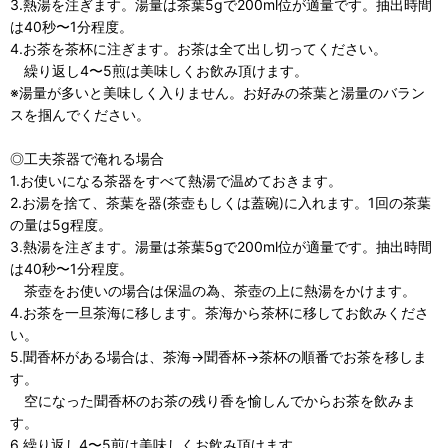
3.熱湯を注ぎます。湯量は茶葉5gで200ml位が適量です。抽出時間
は40秒〜1分程度。
4.お茶を茶杯に注ぎます。お茶は全て出し切ってください。
繰り返し4〜5煎は美味しくお飲み頂けます。
※湯量が多いと美味しく入りません。お好みの茶葉と湯量のバラン
スを掴んでください。
◎工夫茶器で淹れる場合
1.お使いになる茶器をすべて熱湯で温めておきます。
2.お湯を捨て、茶葉を器(茶壺もしくは蓋碗)に入れます。1回の茶葉
の量は5g程度。
3.熱湯を注ぎます。湯量は茶葉5gで200ml位が適量です。抽出時間
は40秒〜1分程度。
茶壺をお使いの場合は保温の為、茶壺の上に熱湯をかけます。
4.お茶を一旦茶海に移します。茶海から茶杯に移してお飲みくださ
い。
5.聞香杯がある場合は、茶海→聞香杯→茶杯の順番でお茶を移しま
す。
空になった聞香杯のお茶の残り香を愉しんでからお茶を飲みま
す。
6.繰り返し4〜5煎は美味しくお飲み頂けます。