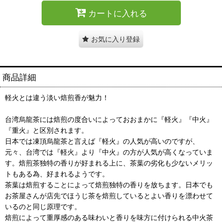
カートに入れる
お気に入り登録
商品詳細
軽火とは違う淡い焙煎香が魅力！
台湾烏龍茶には焙煎の度合いによっておおまかに『軽火』『中火』
『重火』と区別されます。
日本では凍頂烏龍茶と言えば『軽火』の人気が高いのですが、
元々、台湾では『軽火』より『中火』の方が人気が高くなっていま
す。焙煎茶独特の香りが好まれる上に、茶葉の劣化も少ないメリッ
トもある為、好まれるようです。
茶葉は焙煎することによって焙煎独特の香りを放ちます。日本でも
お茶屋さんが店先でほうじ茶を焙煎しているとよい香りを漂わせて
いるのと同じ原理です。
焙煎によって重厚感のある味わいと香りを味方に付けられる中火茶