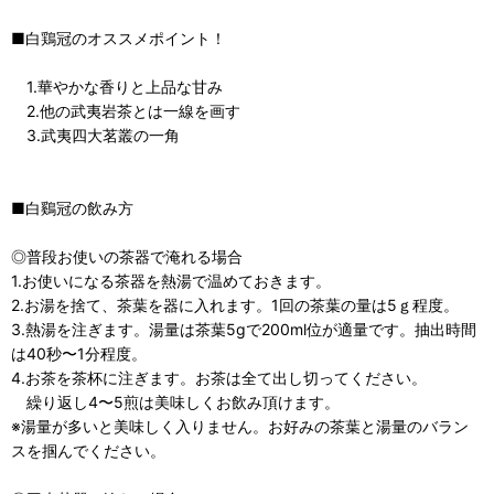
■白鶏冠のオススメポイント！
1.華やかな香りと上品な甘み
2.他の武夷岩茶とは一線を画す
3.武夷四大茗叢の一角
■白鷄冠の飲み方
◎普段お使いの茶器で淹れる場合
1.お使いになる茶器を熱湯で温めておきます。
2.お湯を捨て、茶葉を器に入れます。1回の茶葉の量は5ｇ程度。
3.熱湯を注ぎます。湯量は茶葉5gで200ml位が適量です。抽出時間
は40秒〜1分程度。
4.お茶を茶杯に注ぎます。お茶は全て出し切ってください。
繰り返し4〜5煎は美味しくお飲み頂けます。
※湯量が多いと美味しく入りません。お好みの茶葉と湯量のバラン
スを掴んでください。