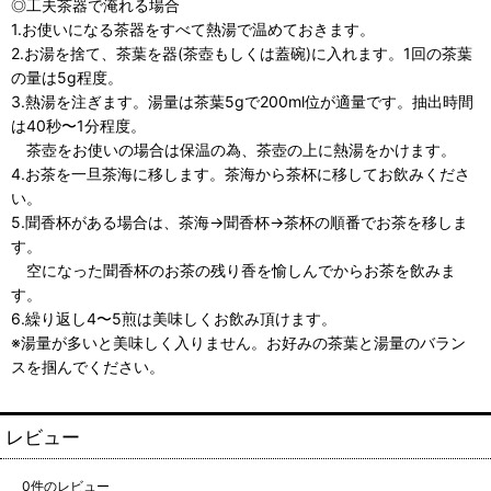
◎工夫茶器で淹れる場合
1.お使いになる茶器をすべて熱湯で温めておきます。
2.お湯を捨て、茶葉を器(茶壺もしくは蓋碗)に入れます。1回の茶葉
の量は5g程度。
3.熱湯を注ぎます。湯量は茶葉5gで200ml位が適量です。抽出時間
は40秒〜1分程度。
茶壺をお使いの場合は保温の為、茶壺の上に熱湯をかけます。
4.お茶を一旦茶海に移します。茶海から茶杯に移してお飲みくださ
い。
5.聞香杯がある場合は、茶海→聞香杯→茶杯の順番でお茶を移しま
す。
空になった聞香杯のお茶の残り香を愉しんでからお茶を飲みま
す。
6.繰り返し4〜5煎は美味しくお飲み頂けます。
※湯量が多いと美味しく入りません。お好みの茶葉と湯量のバラン
スを掴んでください。
レビュー
0
件のレビュー