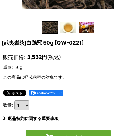
[武夷岩茶]白鶏冠 50g
[
QW-0221
]
販売価格
:
3,532
円
(税込)
重量
:
50g
この商品は軽減税率の対象です。
Facebookでシェア
数量
:
返品特約に関する重要事項