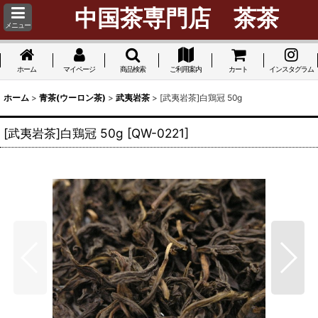
中国茶専門店 茶茶
メニュー
ホーム
マイページ
商品検索
ご利用案内
カート
インスタグラム
ホーム
>
青茶(ウーロン茶)
>
武夷岩茶
>
[武夷岩茶]白鶏冠 50g
[武夷岩茶]白鶏冠 50g
[
QW-0221
]