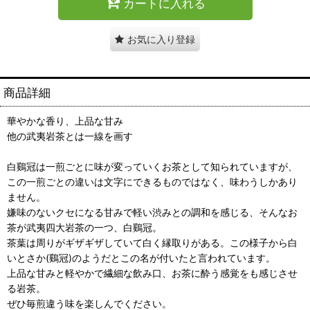
カートに入れる
お気に入り登録
商品詳細
華やかな香り、上品な甘み
他の武夷岩茶とは一線を画す
白鷄冠は一煎ごとに味が変っていくお茶として知られていますが、
この一煎ごとの違いは文字にできるものではなく、味わうしかあり
ません。
嫌味のないクセになる甘みで軽い渋みとの調和を感じる、そんなお
茶が武夷四大岩茶の一つ、白鷄冠。
茶葉は周りがギザギザしていて白く縁取りがある。この様子から白
いとさか(鷄冠)のようだとこの名が付いたと言われています。
上品な甘みと軽やかで繊細な飲み口、お茶に酔う感覚をも感じさせ
る岩茶。
ぜひ毎煎違う味を楽しんでください。