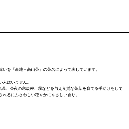
違いを『産地＋高山茶』の茶名によって表しています。
い人はいません。
気温、昼夜の寒暖差、霧などを与え良質な茶葉を育てる手助けをして
現されるにふさわしい穏やかにやさしい香り。