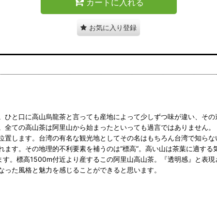
カートに入れる
お気に入り登録
。ひと口に高山烏龍茶と言っても産地によって少しずつ味が違い、その
。全ての高山茶は阿里山から始まったといっても過言ではありません。
位置します。台湾の有名な観光地としてその名はもちろん台湾で知らな
れます。その地理的不利要素を補うのは“標高”。高い山は茶葉に適する
ます。標高1500m付近より産するこの阿里山高山茶。『透明感』と表
なった風格と魅力を感じることができると思います。