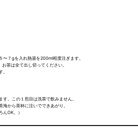
〜７gを入れ熱湯を200ml程度注ぎます。
。お茶は全て出し切ってください。
す。
ます。この１煎目は洗茶で飲みません。
茶海から茶杯に注いでできあがり。
ろんOK。）