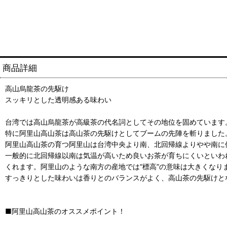
商品詳細
高山烏龍茶の先駆け
スッキリとした透明感ある味わい
台湾では高山烏龍茶が高級茶の代名詞としてその地位を固めています
特に阿里山高山茶は高山茶の先駆けとしてブームの先陣を斬りました
阿里山高山茶の育つ阿里山は台湾中央より南、北回帰線よりやや南に
一般的に北回帰線以南は気温が高いため良いお茶が育ちにくいといわ
くれます。阿里山のような南方の産地では“標高”の意味は大きくなり
すっきりとした味わいは香りとのバランスがよく、高山茶の先駆けと
■阿里山高山茶のオススメポイント！