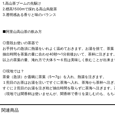
1.高山茶ブームの先駆け
2.標高1500mで採れる高山烏龍茶
3.透明感ある香りと味のバランス
■阿里山高山茶の飲み方
◎普段お使いの茶器で
お手持ちの急須に熱湯をいれよく温めておきます。お湯を捨て、茶葉５
抽出時間を茶葉の量に合わせ40秒〜1分前後おいて、茶杯に注ぎます
以上の茶葉の量、淹れ方で大体５〜６煎は美味しく飲むことが出来ま
◎現地では？
茶壷（急須）か蓋碗に茶葉（5〜7g）を入れ、熱湯を注ぎます。
１煎目のお茶はお湯を注いですぐに茶海へ入れ、茶海から茶杯へ注ぎ
すぐに２煎目のお湯を注ぎ殆ど抽出時間を取らずに茶海へ注ぎます。
（現地では聞香杯は使いませんが、聞香杯で香りを楽しむのも、もち
関連商品