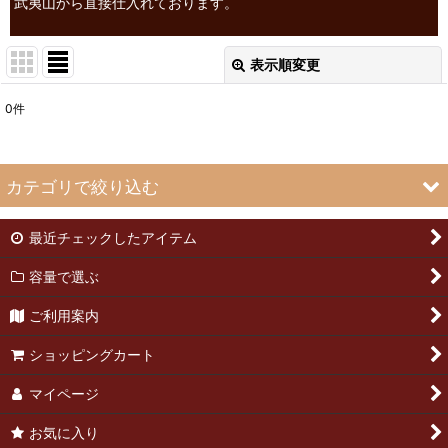
武夷山から直接仕入れております。
表示順変更
閉じる
0
件
表示数
:
並び順
:
カテゴリで絞り込む
絞り込む
最近チェックしたアイテム
青茶(ウーロン茶) (全商品)
容量で選ぶ
武夷岩茶
ご利用案内
安渓
ショッピングカート
台湾
マイページ
お気に入り