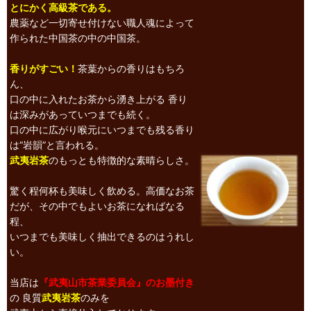
とにかく高級茶である。
農薬など一切寄せ付けない職人魂によって
作られた中国茶の中の中国茶。
香りがすごい！
茶葉からの香りはもちろ
ん、
口の中に入れたお茶から湧き上がる 香り
は深みがあっていつまでも続く。
口の中に広がり喉元にいつまでも残る香り
は“岩韻”と言われる。
武夷岩茶
のもっとも特徴的な素晴らしさ。
驚く程何杯も美味しく飲める。高価なお茶
だが、その中でもよいお茶になればなる
程、
いつまでも美味しく抽出できるのはうれし
い。
当店は
『武夷山市茶業委員会』のお墨付き
の 良質
武夷岩茶
のみを