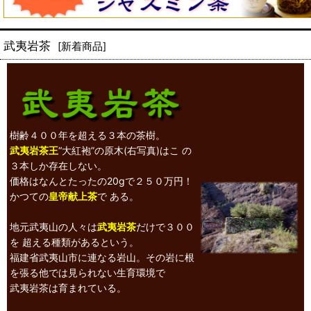
武夷岩茶
[
新着商品
]
樹齢４００年を超える３本の茶樹。
武夷岩茶王
“大紅袍”の原木(右写真)はこ の
３本しか存在しない。
価格はなんとたったの20gで２５０万円！
かつての
皇帝献上茶
で ある。
地元武夷山の人々は
武夷岩茶
だけで３００
を 超える種類があるという。
福建省武夷山市に連なる岩山。その岩に根
を張る他では見られない生育環境で
武夷岩茶は育まれている。