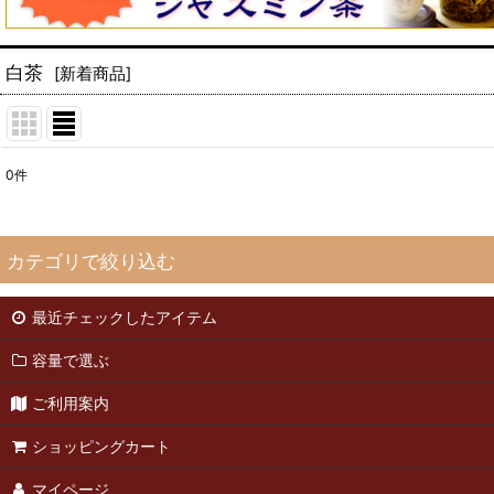
白茶
[
新着商品
]
0
件
表示数
:
並び順
:
カテゴリで絞り込む
最近チェックしたアイテム
訳あり商品 (全商品)
容量で選ぶ
青茶-安渓
ご利用案内
緑茶
ショッピングカート
青茶-台湾
マイページ