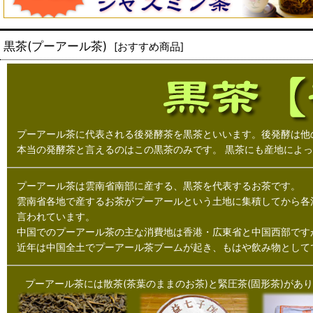
黒茶(プーアール茶)
[
おすすめ商品
]
プーアール茶に代表される後発酵茶を黒茶といいます。後発酵は他
本当の発酵茶と言えるのはこの黒茶のみです。
黒茶にも産地によっ
プーアール茶は雲南省南部に産する、黒茶を代表するお茶です。
雲南省各地で産するお茶がプーアールという土地に集積してから各
言われています。
中国でのプーアール茶の主な消費地は香港・広東省と中国西部です
近年は中国全土でプーアール茶ブームが起き、もはや飲み物として
プーアール茶には散茶(茶葉のままのお茶)と緊圧茶(固形茶)があ