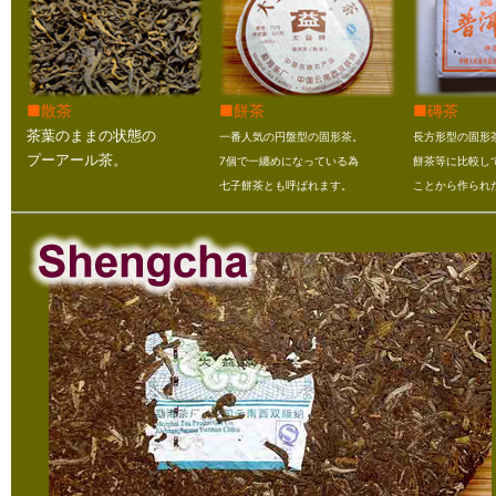
■散茶
■餅茶
■磚茶
茶葉のままの状態の
一番人気の円盤型の固形茶。
長方形型の固形
プーアール茶。
7個で一纏めになっている為
餅茶等に比較し
七子餅茶とも呼ばれます。
ことから作られ