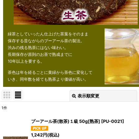
緑茶としていったん仕上げた茶葉をそのまま
保存する昔ながらのプーアール茶の製法。
渋みの残る熟茶にはない味わい。
長期保存が原則のお茶で熟成までに
10年以上を要する。
茶色は年を経るごとに黄緑から茶色に変化して
いき、同年数を経ても熟茶より価値が高い。
表示順変更
閉じる
1
件
表示数
:
プーアール茶(散茶)１級 50g[熟茶]
[
PU-0021
]
並び順
:
1,242
円
(税込)