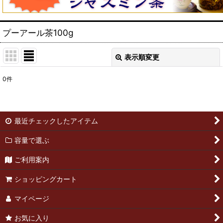
プーアール茶100g
表示順変更
閉じる
0
件
表示数
:
並び順
:
最近チェックしたアイテム
絞り込む
容量で選ぶ
ご利用案内
ショッピングカート
マイページ
お気に入り