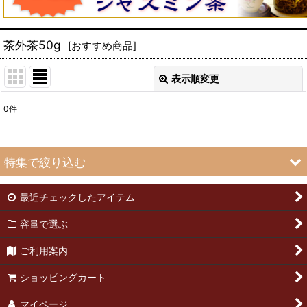
茶外茶50g
[
おすすめ商品
]
表示順変更
閉じる
0
件
表示数
:
並び順
:
特集で絞り込む
絞り込む
最近チェックしたアイテム
緑茶50g
容量で選ぶ
緑茶25g
ご利用案内
武夷岩茶50g
ショッピングカート
武夷岩茶25g
マイページ