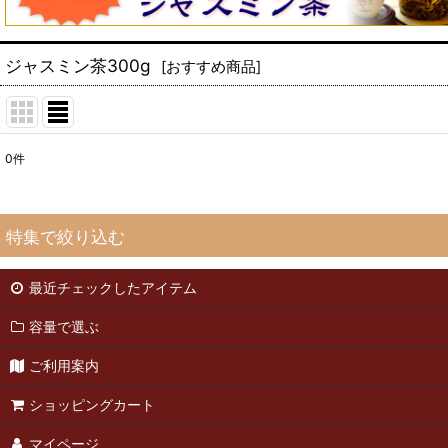
ジャスミン茶300g
[
おすすめ商品
]
0
件
表示数
:
並び順
:
特集で絞り込む
最近チェックしたアイテム
緑茶50g
容量で選ぶ
緑茶25g
ご利用案内
武夷岩茶50g
ショッピングカート
武夷岩茶25g
マイページ