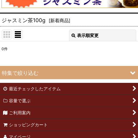
ジャスミン茶100g
[
新着商品
]
表示順変更
閉じる
0
件
表示数
:
並び順
:
特集で絞り込む
絞り込む
最近チェックしたアイテム
緑茶50g
容量で選ぶ
緑茶25g
ご利用案内
武夷岩茶50g
ショッピングカート
武夷岩茶25g
マイページ