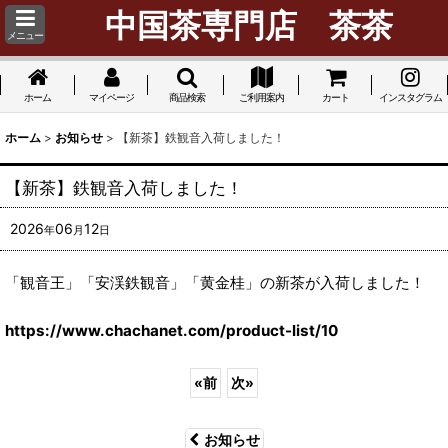
中国茶専門店 茶茶
メニュー
ホーム
マイページ
商品検索
ご利用案内
カート
インスタグラム
ホーム
>
お知らせ
>
【新茶】鉄観音入荷しました！
【新茶】鉄観音入荷しました！
2026
06
12
年
月
日
「観音王」「安渓鉄観音」「黄金桂」の新茶が入荷しました！
https://www.chachanet.com/product-list/10
«
前
次
»
お知らせ