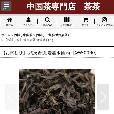
中国茶専門店 茶茶
メニュー
ホーム
マイページ
商品検索
ご利用案内
カート
インスタグラム
ホーム
>
お試し中国茶
>
お試しー青茶(武夷岩茶)
>
【お試し茶】[武夷岩茶]老叢水仙 5g
【お試し茶】[武夷岩茶]老叢水仙 5g
[
QW-0060
]