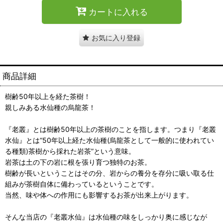
カートに入れる
お気に入り登録
商品詳細
樹齢50年以上を経た茶樹！
親しみある水仙種の烏龍茶！
『老叢』とは樹齢50年以上の茶樹のことを指します。つまり『老叢
水仙』とは“50年以上経た水仙種(烏龍茶として一般的に使われてい
る種類)茶樹から採れた岩茶”という意味。
岩茶は土の下の岩に根を張り育つ独特のお茶。
樹齢が長いということはその分、岩からの養分を存分に吸い取る仕
組みが茶樹自体に備わっているということです。
当然、味や体への作用にも影響するお茶が出来上がります。
そんな当店の『老叢水仙』は水仙種の味をしっかり奥に感じなが