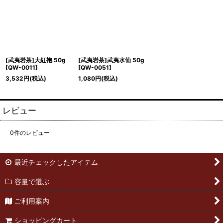
[武夷岩茶]大紅袍 50g
[武夷岩茶]武夷水仙 50g
[
QW-0011
]
[
QW-0051
]
3,532
円
(税込)
1,080
円
(税込)
レビュー
0
件のレビュー
最近チェックしたアイテム
容量で選ぶ
ご利用案内
ショッピングカート