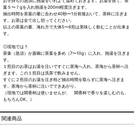
お手持ちの急須に熱湯をいれよく温めておきます。お湯を捨て、茶
葉５〜７gを入れ熱湯を200ml程度注ぎます。
抽出時間を茶葉の量に合わせ40秒〜1分前後おいて、茶杯に注ぎま
す。お茶は全て出し切ってください。
以上の茶葉の量、淹れ方で大体5〜6煎は美味しく飲むことが出来ま
す。
◎現地では？
茶壷（急須）か蓋碗に茶葉を多め（7〜10g）に入れ、熱湯を注ぎま
す。
１煎目のお茶はお湯を注いですぐに茶海へ入れ、茶海から茶杯へ注
ぎます。この１煎目は洗茶で飲みません。
すぐに２煎目のお湯を注ぎ殆ど抽出時間を取らずに茶海へ注ぎま
す。茶海から茶杯に注いでできあがり。
（現地では聞香杯は使いませんが、 聞香杯で香りを楽しむのも、
もちろんOK。）
関連商品