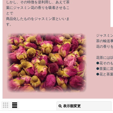
しかし、その特徴を逆利用し、あえて茶
葉にジャスミン花の香りを吸着させるこ
とで
商品化したものをジャスミン茶といいま
す。
ジャスミン
茶の輸送
花の香り
花茶には
●花そのも
●茶葉に花
●花と茶
表示順変更
閉じる