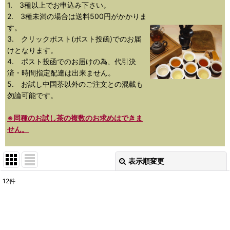
1. 3種以上でお申込み下さい。
2. 3種未満の場合は送料500円がかかりま
す。
3. クリックポスト(ポスト投函)でのお届
けとなります。
4. ポスト投函でのお届けの為、代引決
済・時間指定配達は出来ません。
5. お試し中国茶以外のご注文との混載も
勿論可能です。
※同種のお試し茶の複数のお求めはできま
せん。
表示順変更
閉じる
12
件
表示数
:
並び順
: