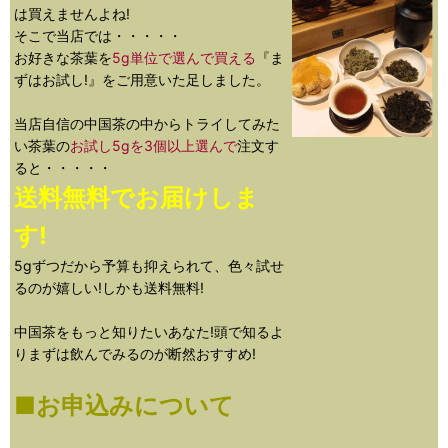
は買えませんよね!
そこで当店では・・・・・
お好きな茶葉を
5g単位で選んで買える
『ま
ずはお試し!』をご用意いた足しました。
当店自信の中国茶の中からトライしてみた
い茶葉の
お試し5gを3個以上選んで
注文す
ると・・・・・
送料無料でお届けしま
す!
5gずつだから予算も抑えられて、色々試せ
るのが嬉しい!しかも送料無料!
中国茶をもっと知りたいあなた!頭で知るよ
りまずは飲んでみるのが断然おすすめ!
■お申込みについて