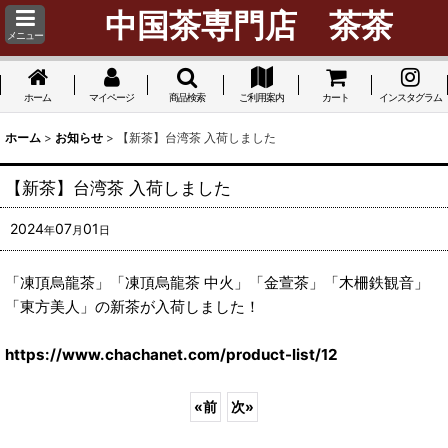
中国茶専門店 茶茶
メニュー
ホーム
マイページ
商品検索
ご利用案内
カート
インスタグラム
ホーム
>
お知らせ
>
【新茶】台湾茶 入荷しました
【新茶】台湾茶 入荷しました
2024
07
01
年
月
日
「凍頂烏龍茶」「凍頂烏龍茶 中火」「金萱茶」「木柵鉄観音」
「東方美人」の新茶が入荷しました！
https://www.chachanet.com/product-list/12
«
前
次
»