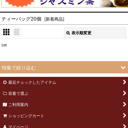
ティーバッグ20個
[
新着商品
]
表示順変更
閉じる
0
件
表示数
:
並び順
:
特集で絞り込む
絞り込む
最近チェックしたアイテム
緑茶50g
容量で選ぶ
緑茶25g
ご利用案内
武夷岩茶50g
ショッピングカート
武夷岩茶25g
マイページ