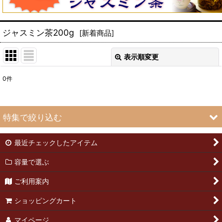
ジャスミン茶200g
[
新着商品
]
表示順変更
閉じる
0
件
表示数
:
並び順
:
特集で絞り込む
絞り込む
最近チェックしたアイテム
緑茶50g
容量で選ぶ
緑茶25g
ご利用案内
武夷岩茶50g
ショッピングカート
武夷岩茶25g
マイページ