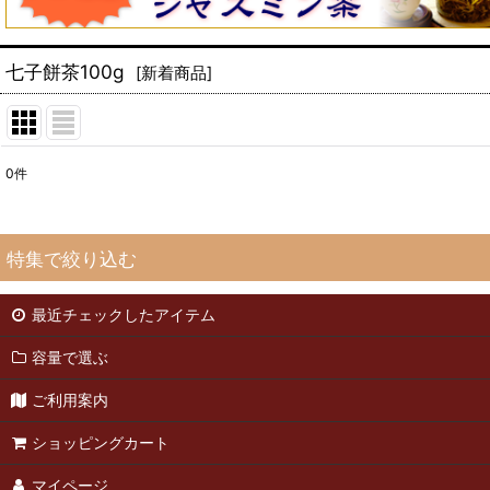
七子餅茶100g
[
新着商品
]
0
件
表示数
:
並び順
:
特集で絞り込む
最近チェックしたアイテム
緑茶50g
容量で選ぶ
緑茶25g
ご利用案内
武夷岩茶50g
ショッピングカート
武夷岩茶25g
マイページ