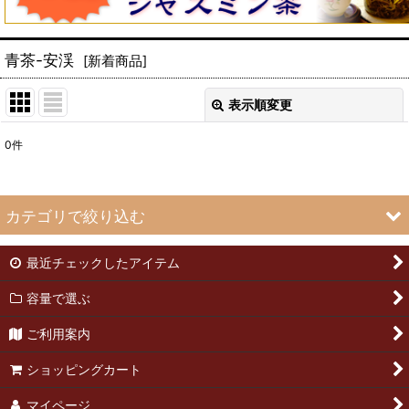
青茶-安渓
[
新着商品
]
表示順変更
閉じる
0
件
表示数
:
並び順
:
カテゴリで絞り込む
絞り込む
最近チェックしたアイテム
訳あり商品 (全商品)
容量で選ぶ
青茶-安渓
ご利用案内
緑茶
ショッピングカート
青茶-台湾
マイページ