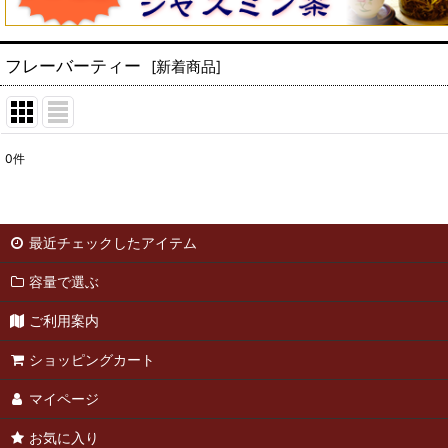
フレーバーティー
[
新着商品
]
0
件
表示数
:
並び順
:
最近チェックしたアイテム
容量で選ぶ
ご利用案内
ショッピングカート
マイページ
お気に入り