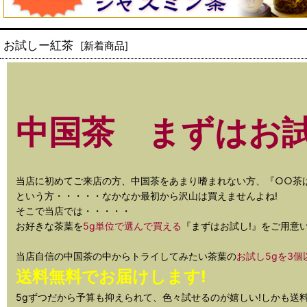
お試しー紅茶
[
新着商品
]
中国茶 まずはお試
当店に初めてご来店の方、中国茶をあまり嗜まれない方、『○○茶
という方・・・・・なかなか最初から沢山は買えませんよね!
そこで当店では・・・・・
お好きな茶葉を
5g単位で選んで買える
『まずはお試し!』をご用意
当店自信の中国茶の中からトライしてみたい茶葉の
お試し5gを3個
送料無料でお届けします!
5gずつだから予算も抑えられて、色々試せるのが嬉しい!しかも送料