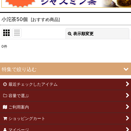
小沱茶50個
[
おすすめ商品
]
表示順変更
閉じる
0
件
表示数
:
並び順
:
特集で絞り込む
絞り込む
最近チェックしたアイテム
緑茶50g
容量で選ぶ
緑茶25g
ご利用案内
武夷岩茶50g
ショッピングカート
武夷岩茶25g
マイページ